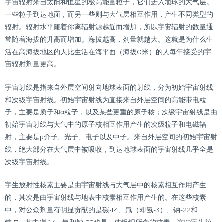
宇宙辐射来自太阳和恒星的极高能量粒子，它们进入地球的大气层。
一些粒子到达地面，而另一些则与大气层相互作用，产生不同类型的
辐射。辐射水平随着你离辐射源越近而增加，所以宇宙辐射的数量通
常随着海拔的升高而增加。海拔越高，剂量就越大。这就是为什么生
活在高海拔地区的人比生活在海平面（海拔0米）的人每年接受的宇
宙辐射剂量更高。
宇宙射线是指来自外层空间射向地球表面的射线，分为初始宇宙射线
和次级宇宙射线。初始宇宙射线为直接来自外层空间的高能带电粒
子，主要是质子和α粒子，以及某些更重的原子核；次级宇宙射线是由
初始宇宙射线与大气中的原子核相互作用产生的次级粒子和电磁辐
射，主要是μ介子、光子、电子以及中子。来自外层空间的初始宇宙射
线，绝大部分在大气层中被吸收，到达地球表面的宇宙射线几乎全是
次级宇宙射线。
宇生放射性核素主要是由宇宙射线与大气层中的核素相互作用产生
的，其次是由宇宙射线与地表中核素相互作用产生的。在这些核素
中，对公众剂量有明显贡献的是碳-14、氚（即氢-3）、钠-22和
铍-7，其中碳-14、氚和钠-22也是人体组织所含的核素。这些宇生放