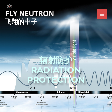
跳
MAI
至
MEN
内
飞翔的中子
容
辐射
防护
RADIATION
PROTECTION